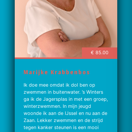
€ 85.00
Marijke Krabbenbos
Ik doe mee omdat ik dol ben op
zwemmen in buitenwater. ’s Winters
ga ik de Jagersplas in met een groep,
winterzwemmen. In mijn jeugd
woonde ik aan de IJssel en nu aan de
Zaan. Lekker zwemmen en de strijd
tegen kanker steunen is een mooi